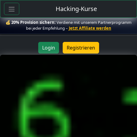
Hacking-Kurse
💰
20% Provision sichern:
Verdiene mit unserem Partnerprogramm
bei jeder Empfehlung –
Jetzt Affiliate werden
Login
Registrieren